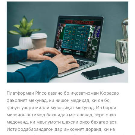
Платформаи Pinco казино бо иҷозатномаи Кюрасао
фаъолият мекунад, ки нишон медиҳад, ки он бо
қонунгузори миллӣ мувофиқат мекунад. Ин барои
мизоҷон эътимод бахшидан метавонад, зеро онҳо
медонанд, ки маълумоти шахсии онҳо бехатар аст.
Истифодабарандагон дар имконият доранд, ки на