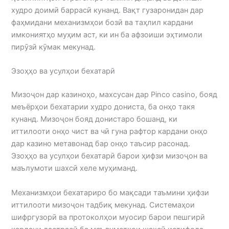
худро доимӣ баррасӣ кунанд. Вақт гузаронидан дар
фаҳмидани механизмҳои бозӣ ва таҳлил кардани
имкониятҳо муҳим аст, ки ин ба афзоиши эҳтимоли
пирӯзӣ кӯмак мекунад.
Эзоҳҳо ва усулҳои бехатарӣ
Мизоҷон дар казиноҳо, махсусан дар Pinco casino, бояд
меъёрҳои бехатарии худро дониста, ба онҳо такя
кунанд. Мизоҷон бояд донистаро бошанд, ки
иттилооти онҳо чист ва чӣ гуна рафтор кардани онҳо
дар казино метавонад бар онҳо таъсир расонад.
Эзоҳҳо ва усулҳои бехатарӣ барои ҳифзи мизоҷон ва
маълумоти шахсӣ хеле муҳиманд.
Механизмҳои бехатариро бо мақсади таъмини ҳифзи
иттилооти мизоҷон тадбиқ мекунад. Системаҳои
шифргузорӣ ва протоколҳои муосир барои пешгирӣ