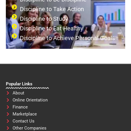
Discipline to Take Action
Discipline to Study
Discipline to Eat Healthy
Discipline to Achieve Personal Goals
Popular Links
About
Online Orientation
Finance
Marketplace
Contact Us
Other Companies