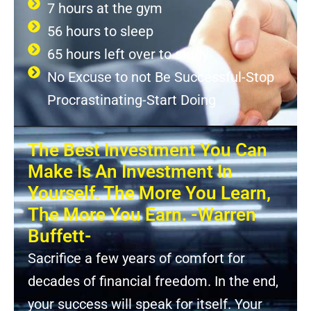
7 hours at the gym
56 hours to sleep
65 hours left over to study
No Excuse to not Be Successful-Stop
Procrastinating-Start Doing
The Best Investment You Can
Make Is An Investment In
Yourself. The More You Learn,
The More You Earn. -Warren
Buffett-
Sacrifice a few years of comfort for
decades of financial freedom. In the end,
your success will speak for itself. Your