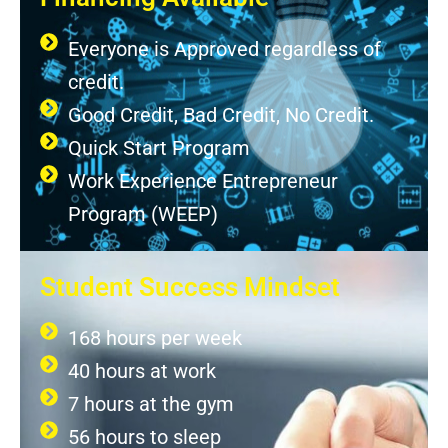
Everyone is Approved regardless of
credit.
Good Credit, Bad Credit, No Credit.
Quick Start Program
Work Experience Entrepreneur
Program (WEEP)
Student Success Mindset
168 hours per week
40 hours at work
7 hours at the gym
56 hours to sleep