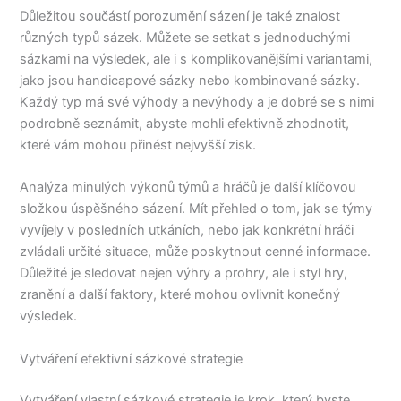
Důležitou součástí porozumění sázení je také znalost
různých typů sázek. Můžete se setkat s jednoduchými
sázkami na výsledek, ale i s komplikovanějšími variantami,
jako jsou handicapové sázky nebo kombinované sázky.
Každý typ má své výhody a nevýhody a je dobré se s nimi
podrobně seznámit, abyste mohli efektivně zhodnotit,
které vám mohou přinést nejvyšší zisk.
Analýza minulých výkonů týmů a hráčů je další klíčovou
složkou úspěšného sázení. Mít přehled o tom, jak se týmy
vyvíjely v posledních utkáních, nebo jak konkrétní hráči
zvládali určité situace, může poskytnout cenné informace.
Důležité je sledovat nejen výhry a prohry, ale i styl hry,
zranění a další faktory, které mohou ovlivnit konečný
výsledek.
Vytváření efektivní sázkové strategie
Vytváření vlastní sázkové strategie je krok, který byste