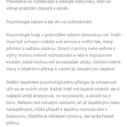
Pravidelně se vzdělávejte a sledujte odborníky, kteří se
věnují analýzám zápasů a sázek.
Psychologie sázení a její vliv na rozhodování
Psychologie hraje v pokročilém sázení obrovskou roli. Hráči
musí být schopni zvládat své emoce a vnitřní tlak, který
přichází s každou sázkou. Strach z prohry nebo euforie z
výhry mohou ovlivnit rozhodování a vést k impulzivním
krokům, které mohou mít za následek ztráty. Udržení klidné
hlavy a objektivní přístup k sázení je zásadní pro úspěch.
Dalším aspektem psychologického přístupu je schopnost
učit se ze svých chyb. Každý hráč má špatné období, ale ti
nejlepší umějí analyzovat, co se pokazilo, a poučit se z
toho. Reflexe nad minulými sázkami, ať už úspěšnými nebo
neúspěšnými, může přispět k lepšímu rozhodování v
budoucnu. Důležité je nehledat výmluvy, ale spíše hledat
příčiny.