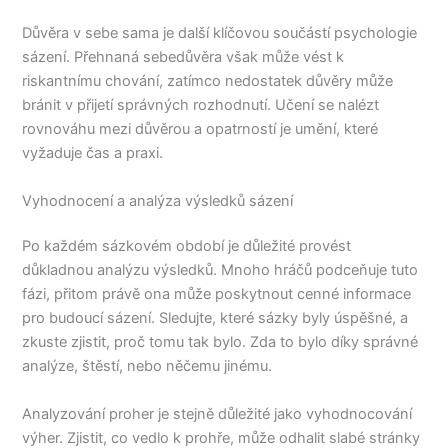
Důvěra v sebe sama je další klíčovou součástí psychologie
sázení. Přehnaná sebedůvěra však může vést k
riskantnímu chování, zatímco nedostatek důvěry může
bránit v přijetí správných rozhodnutí. Učení se nalézt
rovnováhu mezi důvěrou a opatrností je umění, které
vyžaduje čas a praxi.
Vyhodnocení a analýza výsledků sázení
Po každém sázkovém období je důležité provést
důkladnou analýzu výsledků. Mnoho hráčů podceňuje tuto
fázi, přitom právě ona může poskytnout cenné informace
pro budoucí sázení. Sledujte, které sázky byly úspěšné, a
zkuste zjistit, proč tomu tak bylo. Zda to bylo díky správné
analýze, štěstí, nebo něčemu jinému.
Analyzování proher je stejně důležité jako vyhodnocování
výher. Zjistit, co vedlo k prohře, může odhalit slabé stránky