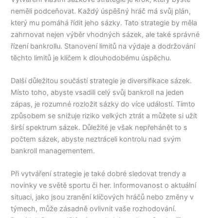
neměli podceňovat. Každý úspěšný hráč má svůj plán,
který mu pomáhá řídit jeho sázky. Tato strategie by měla
zahrnovat nejen výběr vhodných sázek, ale také správné
řízení bankrollu. Stanovení limitů na výdaje a dodržování
těchto limitů je klíčem k dlouhodobému úspěchu.
Další důležitou součástí strategie je diversifikace sázek.
Místo toho, abyste vsadili celý svůj bankroll na jeden
zápas, je rozumné rozložit sázky do více událostí. Tímto
způsobem se snižuje riziko velkých ztrát a můžete si užít
širší spektrum sázek. Důležité je však nepřehánět to s
počtem sázek, abyste neztráceli kontrolu nad svým
bankroll managementem.
Při vytváření strategie je také dobré sledovat trendy a
novinky ve světě sportu či her. Informovanost o aktuální
situaci, jako jsou zranění klíčových hráčů nebo změny v
týmech, může zásadně ovlivnit vaše rozhodování.