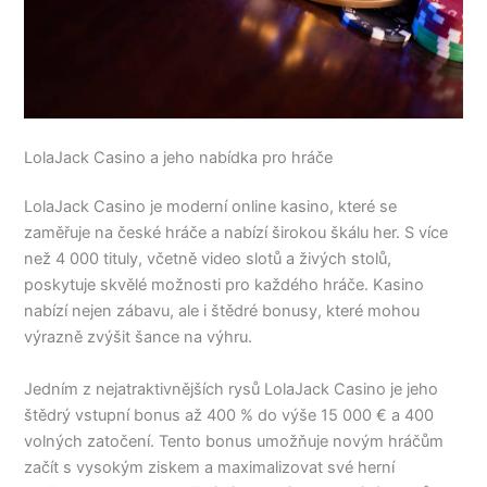
LolaJack Casino a jeho nabídka pro hráče
LolaJack Casino je moderní online kasino, které se
zaměřuje na české hráče a nabízí širokou škálu her. S více
než 4 000 tituly, včetně video slotů a živých stolů,
poskytuje skvělé možnosti pro každého hráče. Kasino
nabízí nejen zábavu, ale i štědré bonusy, které mohou
výrazně zvýšit šance na výhru.
Jedním z nejatraktivnějších rysů LolaJack Casino je jeho
štědrý vstupní bonus až 400 % do výše 15 000 € a 400
volných zatočení. Tento bonus umožňuje novým hráčům
začít s vysokým ziskem a maximalizovat své herní