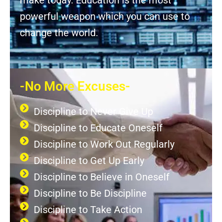
powerful weapon which you can use to
change the world.
-No More Excuses-
Discipline to Never Give Up
Discipline to Educate Oneself
Discipline to Work Out Regularly
Discipline to Get Up Early
Discipline to Believe in Oneself
Discipline to Be Discipline
Discipline to Take Action