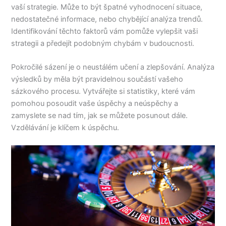
vaší strategie. Může to být špatné vyhodnocení situace,
nedostatečné informace, nebo chybějící analýza trendů.
Identifikování těchto faktorů vám pomůže vylepšit vaši
strategii a předejít podobným chybám v budoucnosti.
Pokročilé sázení je o neustálém učení a zlepšování. Analýza
výsledků by měla být pravidelnou součástí vašeho
sázkového procesu. Vytvářejte si statistiky, které vám
pomohou posoudit vaše úspěchy a neúspěchy a
zamyslete se nad tím, jak se můžete posunout dále.
Vzdělávání je klíčem k úspěchu.