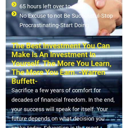
65 hours left over to study
No Excuse to not Be Successful-Stop
Procrastinating-Start Doing
The Best Investment You Can
Make Is An Investment In
Yourself. The More You Learn,
The More You Earn. -Warren
Buffett-
Sacrifice a few years of comfort for
decades of financial freedom. In the end,
your success will speak for itself. Your
future depends on what decision you
make today. Education is the most