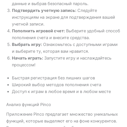
данные и выбрав безопасный пароль.
Подтвердить учетную запись:
Следуйте
инструкциям на экране для подтверждения вашей
учетной записи.
Пополнить игровой счет:
Выберите удобный способ
пополнения счета и внесите средства.
Выбрать игру:
Ознакомьтесь с доступными играми
и выберите ту, которая вам нравится.
Начать играть:
Запустите игру и наслаждайтесь
процессом!
Быстрая регистрация без лишних шагов
Широкий выбор методов пополнения счета
Доступ к играм в любое время и в любом месте
Анализ функций Pinco
Приложение Pinco предлагает множество уникальных
функций, которые выделяют его на фоне конкурентов.