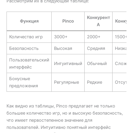
Рассмотрим их в следующей таблице:
Конкурент
Функция
Pinco
Конкуре
A
Количество игр
3000+
2000+
1500+
Безопасность
Высокая
Средняя
Низкая
Пользовательский
Интуитивный
Обычный
Сложны
интерфейс
Бонусные
Регулярные
Редкие
Отсутст
предложения
Как видно из таблицы, Pinco предлагает не только
большее количество игр, но и высокую безопасность,
что имеет первостепенное значение для
пользователей. Интуитивно понятный интерфейс