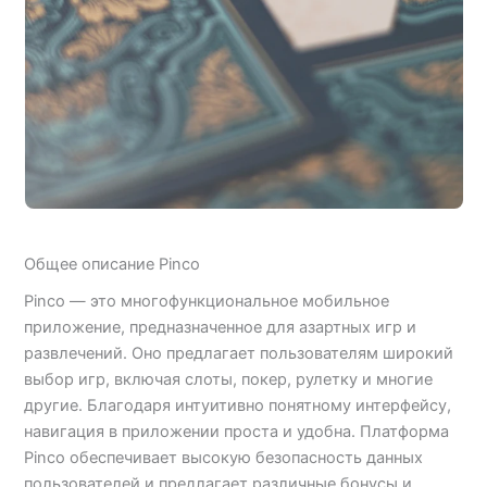
Общее описание Pinco
Pinco — это многофункциональное мобильное
приложение, предназначенное для азартных игр и
развлечений. Оно предлагает пользователям широкий
выбор игр, включая слоты, покер, рулетку и многие
другие. Благодаря интуитивно понятному интерфейсу,
навигация в приложении проста и удобна. Платформа
Pinco обеспечивает высокую безопасность данных
пользователей и предлагает различные бонусы и