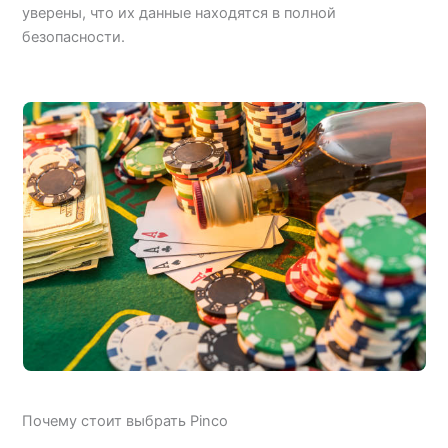
уверены, что их данные находятся в полной
безопасности.
Почему стоит выбрать Pinco