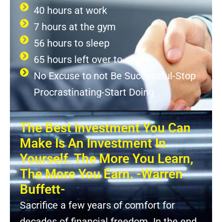
40 hours at work
7 hours at the gym
56 hours to sleep
65 hours left over to study
No Excuse to not Be Successful-Stop
Procrastinating-Start Doing
The Best Investment You Can
Make Is An Investment In
Yourself. The More You Learn,
The More You Earn. -Warren
Buffett-
Sacrifice a few years of comfort for
decades of financial freedom. In the end,