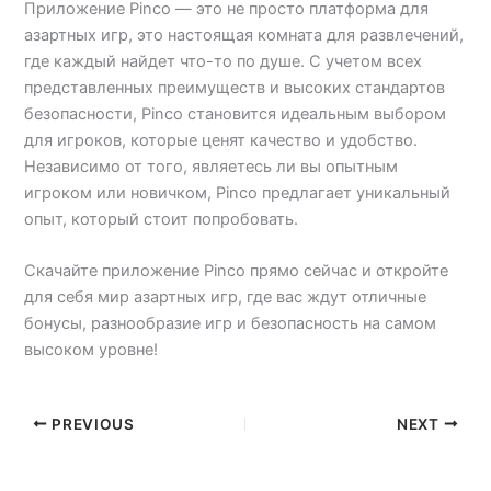
Приложение Pinco — это не просто платформа для
азартных игр, это настоящая комната для развлечений,
где каждый найдет что-то по душе. С учетом всех
представленных преимуществ и высоких стандартов
безопасности, Pinco становится идеальным выбором
для игроков, которые ценят качество и удобство.
Независимо от того, являетесь ли вы опытным
игроком или новичком, Pinco предлагает уникальный
опыт, который стоит попробовать.
Скачайте приложение Pinco прямо сейчас и откройте
для себя мир азартных игр, где вас ждут отличные
бонусы, разнообразие игр и безопасность на самом
высоком уровне!
PREVIOUS
NEXT