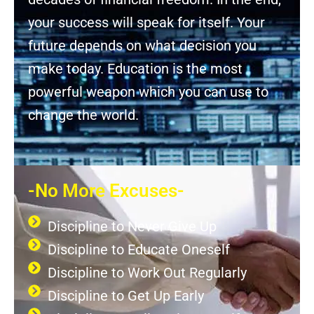
your success will speak for itself. Your
future depends on what decision you
make today. Education is the most
powerful weapon which you can use to
change the world.
-No More Excuses-
Discipline to Never Give Up
Discipline to Educate Oneself
Discipline to Work Out Regularly
Discipline to Get Up Early