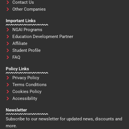
Contact Us
Other Companies
Important Links
NGAI Programs
Education Development Partner
Affiliate
Student Profile
FAQ
Policy Links
Privacy Policy
Terms Conditions
Cookies Policy
Accessibility
Newsletter
Subscribe to our newsletter for updated news, discounts and
more.