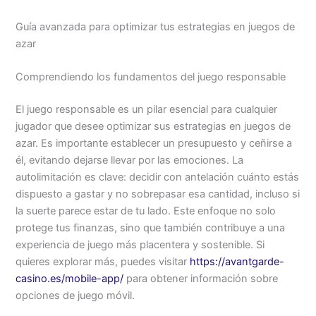
Guía avanzada para optimizar tus estrategias en juegos de
azar
Comprendiendo los fundamentos del juego responsable
El juego responsable es un pilar esencial para cualquier
jugador que desee optimizar sus estrategias en juegos de
azar. Es importante establecer un presupuesto y ceñirse a
él, evitando dejarse llevar por las emociones. La
autolimitación es clave: decidir con antelación cuánto estás
dispuesto a gastar y no sobrepasar esa cantidad, incluso si
la suerte parece estar de tu lado. Este enfoque no solo
protege tus finanzas, sino que también contribuye a una
experiencia de juego más placentera y sostenible. Si
quieres explorar más, puedes visitar
https://avantgarde-
casino.es/mobile-app/
para obtener información sobre
opciones de juego móvil.