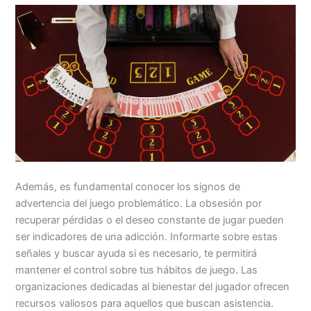
Además, es fundamental conocer los signos de
advertencia del juego problemático. La obsesión por
recuperar pérdidas o el deseo constante de jugar pueden
ser indicadores de una adicción. Informarte sobre estas
señales y buscar ayuda si es necesario, te permitirá
mantener el control sobre tus hábitos de juego. Las
organizaciones dedicadas al bienestar del jugador ofrecen
recursos valiosos para aquellos que buscan asistencia.