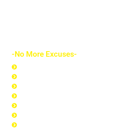
make today. Education is the most
powerful weapon which you can use to
change the world.
-No More Excuses-
Discipline to Never Give Up
Discipline to Educate Oneself
Discipline to Work Out Regularly
Discipline to Get Up Early
Discipline to Believe in Oneself
Discipline to Be Discipline
Discipline to Take Action