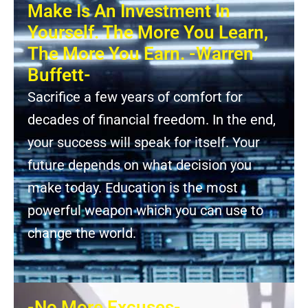
Make Is An Investment In
Yourself. The More You Learn,
The More You Earn. -Warren
Buffett-
Sacrifice a few years of comfort for
decades of financial freedom. In the end,
your success will speak for itself. Your
future depends on what decision you
make today. Education is the most
powerful weapon which you can use to
change the world.
-No More Excuses-