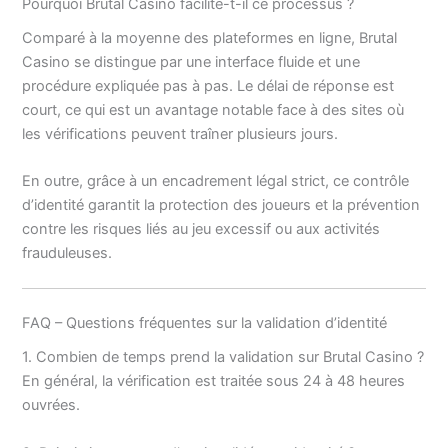
Pourquoi Brutal Casino facilite-t-il ce processus ?
Comparé à la moyenne des plateformes en ligne, Brutal
Casino se distingue par une interface fluide et une
procédure expliquée pas à pas. Le délai de réponse est
court, ce qui est un avantage notable face à des sites où
les vérifications peuvent traîner plusieurs jours.
En outre, grâce à un encadrement légal strict, ce contrôle
d’identité garantit la protection des joueurs et la prévention
contre les risques liés au jeu excessif ou aux activités
frauduleuses.
FAQ – Questions fréquentes sur la validation d’identité
1. Combien de temps prend la validation sur Brutal Casino ?
En général, la vérification est traitée sous 24 à 48 heures
ouvrées.