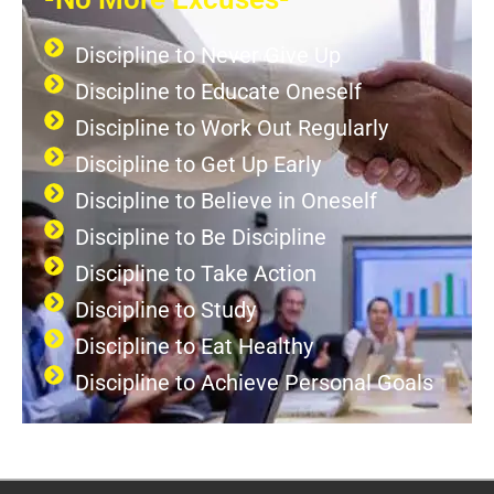
Discipline to Never Give Up
Discipline to Educate Oneself
Discipline to Work Out Regularly
Discipline to Get Up Early
Discipline to Believe in Oneself
Discipline to Be Discipline
Discipline to Take Action
Discipline to Study
Discipline to Eat Healthy
Discipline to Achieve Personal Goals