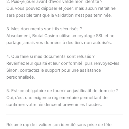
2. Puis-je jouer avant d’avoir validé mon identité ?
Oui, vous pouvez déposer et jouer, mais aucun retrait ne
sera possible tant que la validation n’est pas terminée.
3. Mes documents sont-ils sécurisés ?
Absolument, Brutal Casino utilise un cryptage SSL et ne
partage jamais vos données à des tiers non autorisés.
4. Que faire si mes documents sont refusés ?
Revérifiez leur qualité et leur conformité, puis renvoyez-les.
Sinon, contactez le support pour une assistance
personnalisée.
5. Est-ce obligatoire de fournir un justificatif de domicile ?
Oui, c’est une exigence réglementaire permettant de
confirmer votre résidence et prévenir les fraudes.
Résumé rapide : valider son identité sans prise de tête