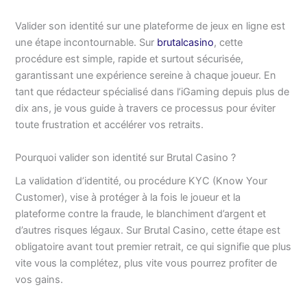
Valider son identité sur une plateforme de jeux en ligne est
une étape incontournable. Sur
brutalcasino
, cette
procédure est simple, rapide et surtout sécurisée,
garantissant une expérience sereine à chaque joueur. En
tant que rédacteur spécialisé dans l’iGaming depuis plus de
dix ans, je vous guide à travers ce processus pour éviter
toute frustration et accélérer vos retraits.
Pourquoi valider son identité sur Brutal Casino ?
La validation d’identité, ou procédure KYC (Know Your
Customer), vise à protéger à la fois le joueur et la
plateforme contre la fraude, le blanchiment d’argent et
d’autres risques légaux. Sur Brutal Casino, cette étape est
obligatoire avant tout premier retrait, ce qui signifie que plus
vite vous la complétez, plus vite vous pourrez profiter de
vos gains.