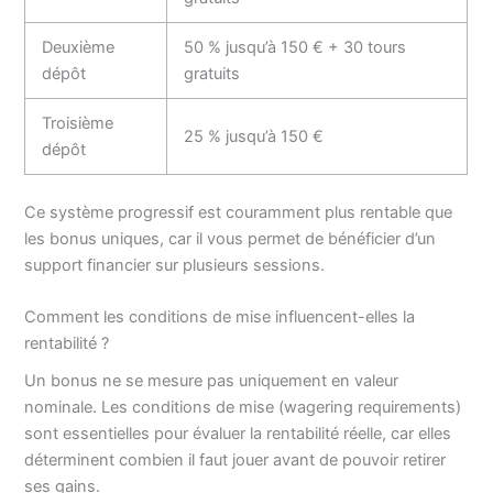
Deuxième
50 % jusqu’à 150 € + 30 tours
dépôt
gratuits
Troisième
25 % jusqu’à 150 €
dépôt
Ce système progressif est couramment plus rentable que
les bonus uniques, car il vous permet de bénéficier d’un
support financier sur plusieurs sessions.
Comment les conditions de mise influencent-elles la
rentabilité ?
Un bonus ne se mesure pas uniquement en valeur
nominale. Les conditions de mise (wagering requirements)
sont essentielles pour évaluer la rentabilité réelle, car elles
déterminent combien il faut jouer avant de pouvoir retirer
ses gains.