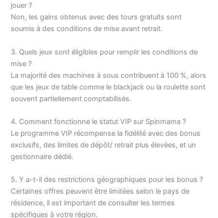
jouer ?
Non, les gains obtenus avec des tours gratuits sont
soumis à des conditions de mise avant retrait.
3. Quels jeux sont éligibles pour remplir les conditions de
mise ?
La majorité des machines à sous contribuent à 100 %, alors
que les jeux de table comme le blackjack ou la roulette sont
souvent partiellement comptabilisés.
4. Comment fonctionne le statut VIP sur Spinmama ?
Le programme VIP récompense la fidélité avec des bonus
exclusifs, des limites de dépôt/ retrait plus élevées, et un
gestionnaire dédié.
5. Y a-t-il des restrictions géographiques pour les bonus ?
Certaines offres peuvent être limitées selon le pays de
résidence, il est important de consulter les termes
spécifiques à votre région.