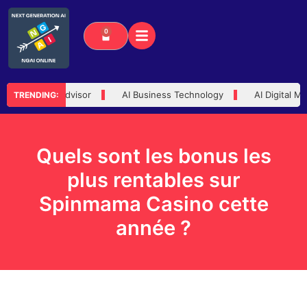
Skip
to
0
Cart
content
gy Trusted Advisor
AI Business Technology
AI Digital Mark
TRENDING:
Quels sont les bonus les
plus rentables sur
Spinmama Casino cette
année ?