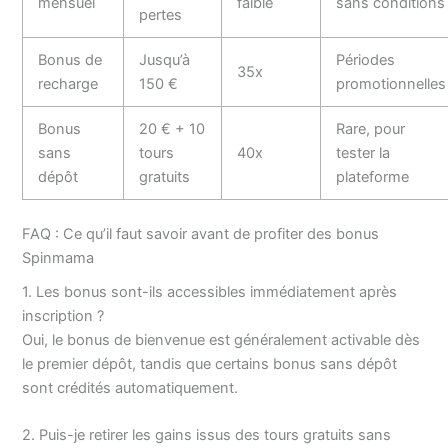
mensuel
faible
sans conditions
pertes
Bonus de
Jusqu’à
Périodes
35x
recharge
150 €
promotionnelles
Bonus
20 € + 10
Rare, pour
sans
tours
40x
tester la
dépôt
gratuits
plateforme
FAQ : Ce qu’il faut savoir avant de profiter des bonus
Spinmama
1. Les bonus sont-ils accessibles immédiatement après
inscription ?
Oui, le bonus de bienvenue est généralement activable dès
le premier dépôt, tandis que certains bonus sans dépôt
sont crédités automatiquement.
2. Puis-je retirer les gains issus des tours gratuits sans