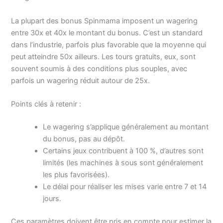
La plupart des bonus Spinmama imposent un wagering
entre 30x et 40x le montant du bonus. C’est un standard
dans l’industrie, parfois plus favorable que la moyenne qui
peut atteindre 50x ailleurs. Les tours gratuits, eux, sont
souvent soumis à des conditions plus souples, avec
parfois un wagering réduit autour de 25x.
Points clés à retenir :
Le wagering s’applique généralement au montant
du bonus, pas au dépôt.
Certains jeux contribuent à 100 %, d’autres sont
limités (les machines à sous sont généralement
les plus favorisées).
Le délai pour réaliser les mises varie entre 7 et 14
jours.
Ces paramètres doivent être pris en compte pour estimer la