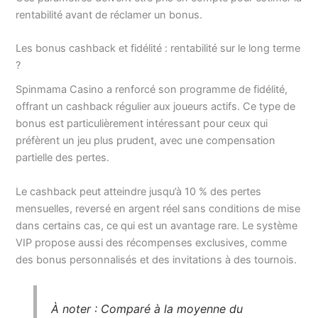
rentabilité avant de réclamer un bonus.
Les bonus cashback et fidélité : rentabilité sur le long terme
?
Spinmama Casino a renforcé son programme de fidélité,
offrant un cashback régulier aux joueurs actifs. Ce type de
bonus est particulièrement intéressant pour ceux qui
préfèrent un jeu plus prudent, avec une compensation
partielle des pertes.
Le cashback peut atteindre jusqu’à 10 % des pertes
mensuelles, reversé en argent réel sans conditions de mise
dans certains cas, ce qui est un avantage rare. Le système
VIP propose aussi des récompenses exclusives, comme
des bonus personnalisés et des invitations à des tournois.
À noter : Comparé à la moyenne du