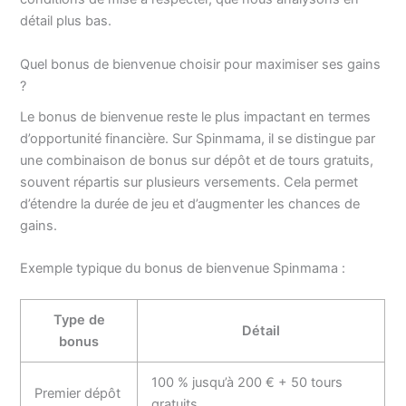
détail plus bas.
Quel bonus de bienvenue choisir pour maximiser ses gains
?
Le bonus de bienvenue reste le plus impactant en termes
d’opportunité financière. Sur Spinmama, il se distingue par
une combinaison de bonus sur dépôt et de tours gratuits,
souvent répartis sur plusieurs versements. Cela permet
d’étendre la durée de jeu et d’augmenter les chances de
gains.
Exemple typique du bonus de bienvenue Spinmama :
Type de
Détail
bonus
100 % jusqu’à 200 € + 50 tours
Premier dépôt
gratuits