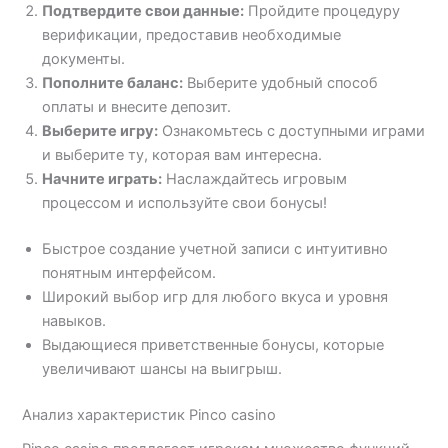
Подтвердите свои данные:
Пройдите процедуру
верификации, предоставив необходимые
документы.
Пополните баланс:
Выберите удобный способ
оплаты и внесите депозит.
Выберите игру:
Ознакомьтесь с доступными играми
и выберите ту, которая вам интересна.
Начните играть:
Наслаждайтесь игровым
процессом и используйте свои бонусы!
Быстрое создание учетной записи с интуитивно
понятным интерфейсом.
Широкий выбор игр для любого вкуса и уровня
навыков.
Выдающиеся приветственные бонусы, которые
увеличивают шансы на выигрыш.
Анализ характеристик Pinco casino