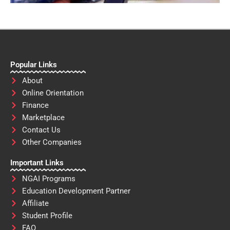
Popular Links
About
Online Orientation
Finance
Marketplace
Contact Us
Other Companies
Important Links
NGAI Programs
Education Development Partner
Affiliate
Student Profile
FAQ