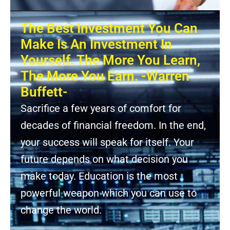
The Best Investment You Can
Make Is An Investment In
Yourself. The More You Learn,
The More You Earn. -Warren
Buffett-
Sacrifice a few years of comfort for
decades of financial freedom. In the end,
your success will speak for itself. Your
future depends on what decision you
make today. Education is the most
powerful weapon which you can use to
change the world.