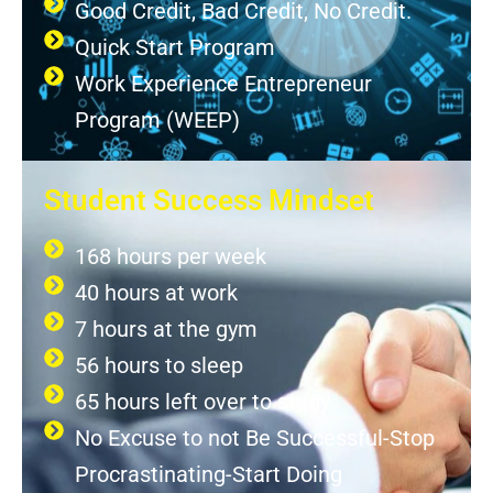
Good Credit, Bad Credit, No Credit.
Quick Start Program
Work Experience Entrepreneur
Program (WEEP)
Student Success Mindset
168 hours per week
40 hours at work
7 hours at the gym
56 hours to sleep
65 hours left over to study
No Excuse to not Be Successful-Stop
Procrastinating-Start Doing