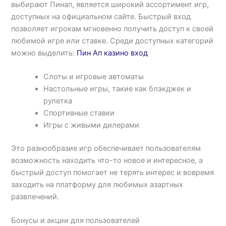
выбирают Пинап, является широкий ассортимент игр,
доступных на официальном сайте. Быстрый вход
позволяет игрокам мгновенно получить доступ к своей
любимой игре или ставке. Среди доступных категорий
можно выделить:
Пин Ап казино вход
Слоты и игровые автоматы
Настольные игры, такие как блэкджек и
рулетка
Спортивные ставки
Игры с живыми дилерами
Это разнообразие игр обеспечивает пользователям
возможность находить что-то новое и интересное, а
быстрый доступ помогает не терять интерес и вовремя
заходить на платформу для любимых азартных
развлечений.
Бонусы и акции для пользователей