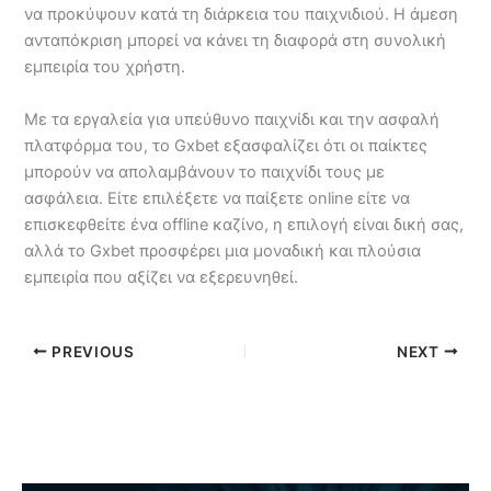
να προκύψουν κατά τη διάρκεια του παιχνιδιού. Η άμεση
ανταπόκριση μπορεί να κάνει τη διαφορά στη συνολική
εμπειρία του χρήστη.
Με τα εργαλεία για υπεύθυνο παιχνίδι και την ασφαλή
πλατφόρμα του, το Gxbet εξασφαλίζει ότι οι παίκτες
μπορούν να απολαμβάνουν το παιχνίδι τους με
ασφάλεια. Είτε επιλέξετε να παίξετε online είτε να
επισκεφθείτε ένα offline καζίνο, η επιλογή είναι δική σας,
αλλά το Gxbet προσφέρει μια μοναδική και πλούσια
εμπειρία που αξίζει να εξερευνηθεί.
PREVIOUS
NEXT