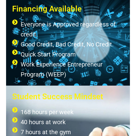
Financing Available
Everyone is Approved regardless of
credit.
Good Credit, Bad Credit, No Credit.
Quick Start Program
Work Experience Entrepreneur
Program (WEEP)
Student Success Mindset
168 hours per week
40 hours at work
7 hours at the gym