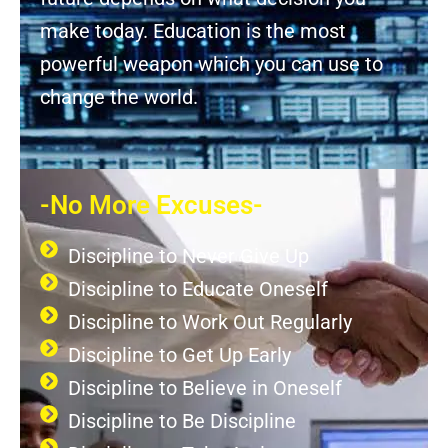
make today. Education is the most
powerful weapon which you can use to
change the world.
-No More Excuses-
Discipline to Never Give Up
Discipline to Educate Oneself
Discipline to Work Out Regularly
Discipline to Get Up Early
Discipline to Believe in Oneself
Discipline to Be Discipline