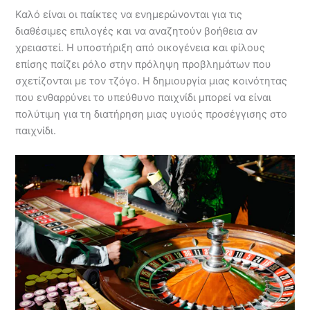
Καλό είναι οι παίκτες να ενημερώνονται για τις
διαθέσιμες επιλογές και να αναζητούν βοήθεια αν
χρειαστεί. Η υποστήριξη από οικογένεια και φίλους
επίσης παίζει ρόλο στην πρόληψη προβλημάτων που
σχετίζονται με τον τζόγο. Η δημιουργία μιας κοινότητας
που ενθαρρύνει το υπεύθυνο παιχνίδι μπορεί να είναι
πολύτιμη για τη διατήρηση μιας υγιούς προσέγγισης στο
παιχνίδι.