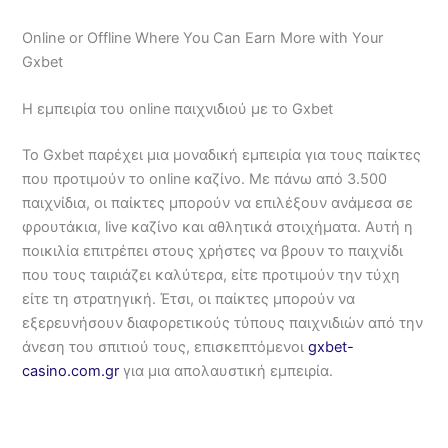
Online or Offline Where You Can Earn More with Your
Gxbet
Η εμπειρία του online παιχνιδιού με το Gxbet
Το Gxbet παρέχει μια μοναδική εμπειρία για τους παίκτες
που προτιμούν το online καζίνο. Με πάνω από 3.500
παιχνίδια, οι παίκτες μπορούν να επιλέξουν ανάμεσα σε
φρουτάκια, live καζίνο και αθλητικά στοιχήματα. Αυτή η
ποικιλία επιτρέπει στους χρήστες να βρουν το παιχνίδι
που τους ταιριάζει καλύτερα, είτε προτιμούν την τύχη
είτε τη στρατηγική. Έτσι, οι παίκτες μπορούν να
εξερευνήσουν διαφορετικούς τύπους παιχνιδιών από την
άνεση του σπιτιού τους, επισκεπτόμενοι
gxbet-
casino.com.gr
για μια απολαυστική εμπειρία.