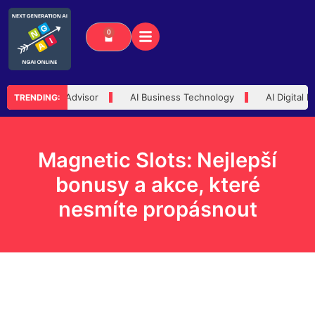
Skip
to
0
Cart
content
ogy Trusted Advisor
AI Business Technology
AI Digital Ma
TRENDING:
Magnetic Slots: Nejlepší
bonusy a akce, které
nesmíte propásnout