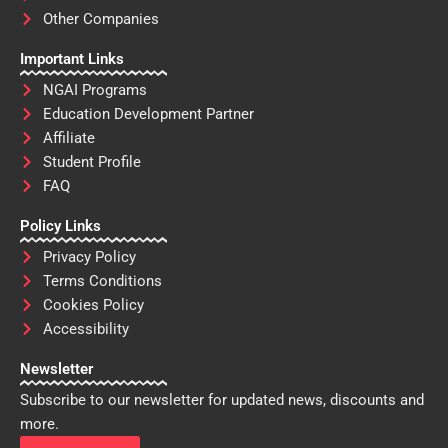
Other Companies
Important Links
NGAI Programs
Education Development Partner
Affiliate
Student Profile
FAQ
Policy Links
Privacy Policy
Terms Conditions
Cookies Policy
Accessibility
Newsletter
Subscribe to our newsletter for updated news, discounts and
more.