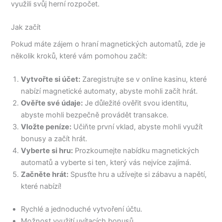
využili svůj herní rozpočet.
Jak začít
Pokud máte zájem o hraní magnetických automatů, zde je
několik kroků, které vám pomohou začít:
Vytvořte si účet:
Zaregistrujte se v online kasinu, které
nabízí magnetické automaty, abyste mohli začít hrát.
Ověřte své údaje:
Je důležité ověřit svou identitu,
abyste mohli bezpečně provádět transakce.
Vložte peníze:
Učiňte první vklad, abyste mohli využít
bonusy a začít hrát.
Vyberte si hru:
Prozkoumejte nabídku magnetických
automatů a vyberte si ten, který vás nejvíce zajímá.
Začněte hrát:
Spusťte hru a užívejte si zábavu a napětí,
které nabízí!
Rychlé a jednoduché vytvoření účtu.
Možnost využití uvítacích bonusů.