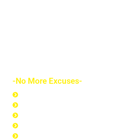
your success will speak for itself. Your
future depends on what decision you
make today. Education is the most
powerful weapon which you can use to
change the world.
-No More Excuses-
Discipline to Never Give Up
Discipline to Educate Oneself
Discipline to Work Out Regularly
Discipline to Get Up Early
Discipline to Believe in Oneself