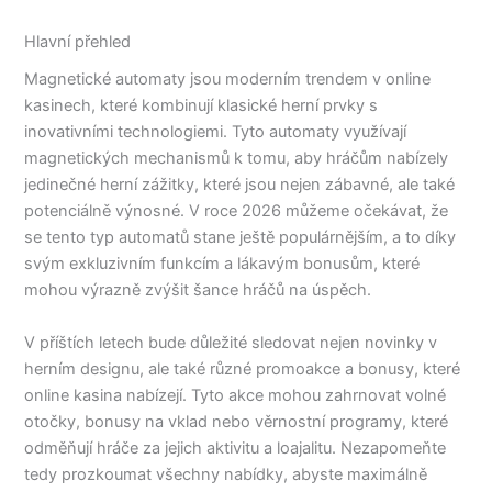
Hlavní přehled
Magnetické automaty jsou moderním trendem v online
kasinech, které kombinují klasické herní prvky s
inovativními technologiemi. Tyto automaty využívají
magnetických mechanismů k tomu, aby hráčům nabízely
jedinečné herní zážitky, které jsou nejen zábavné, ale také
potenciálně výnosné. V roce 2026 můžeme očekávat, že
se tento typ automatů stane ještě populárnějším, a to díky
svým exkluzivním funkcím a lákavým bonusům, které
mohou výrazně zvýšit šance hráčů na úspěch.
V příštích letech bude důležité sledovat nejen novinky v
herním designu, ale také různé promoakce a bonusy, které
online kasina nabízejí. Tyto akce mohou zahrnovat volné
otočky, bonusy na vklad nebo věrnostní programy, které
odměňují hráče za jejich aktivitu a loajalitu. Nezapomeňte
tedy prozkoumat všechny nabídky, abyste maximálně