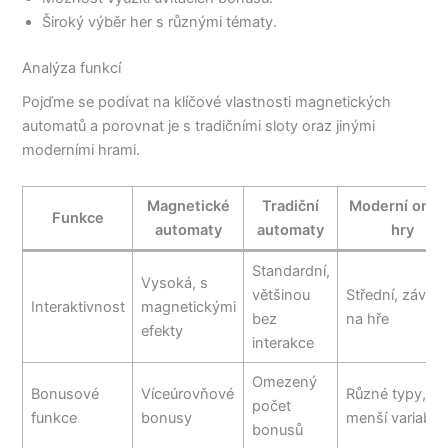
Široký výběr her s různými tématy.
Analýza funkcí
Pojďme se podívat na klíčové vlastnosti magnetických
automatů a porovnat je s tradičními sloty oraz jinými
moderními hrami.
Magnetické
Tradiční
Moderní onli
Funkce
automaty
automaty
hry
Standardní,
Vysoká, s
většinou
Střední, závisí
Interaktivnost
magnetickými
bez
na hře
efekty
interakce
Omezený
Bonusové
Víceúrovňové
Různé typy, al
počet
funkce
bonusy
menší variabilit
bonusů