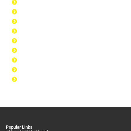
Discipline to Educate Oneself
Discipline to Work Out Regularly
Discipline to Get Up Early
Discipline to Believe in Oneself
Discipline to Be Discipline
Discipline to Take Action
Discipline to Study
Discipline to Eat Healthy
Discipline to Achieve Personal Goals
Popular Links