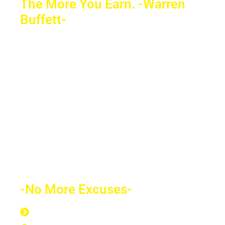
The More You Earn. -Warren
Buffett-
Sacrifice a few years of comfort for
decades of financial freedom. In the end,
your success will speak for itself. Your
future depends on what decision you
make today. Education is the most
powerful weapon which you can use to
change the world.
-No More Excuses-
Discipline to Never Give Up