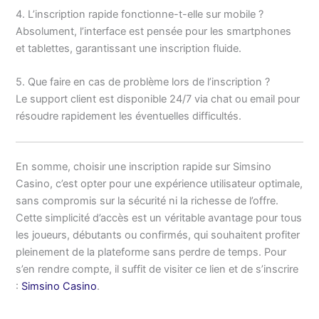
4. L’inscription rapide fonctionne-t-elle sur mobile ?
Absolument, l’interface est pensée pour les smartphones
et tablettes, garantissant une inscription fluide.
5. Que faire en cas de problème lors de l’inscription ?
Le support client est disponible 24/7 via chat ou email pour
résoudre rapidement les éventuelles difficultés.
En somme, choisir une inscription rapide sur Simsino
Casino, c’est opter pour une expérience utilisateur optimale,
sans compromis sur la sécurité ni la richesse de l’offre.
Cette simplicité d’accès est un véritable avantage pour tous
les joueurs, débutants ou confirmés, qui souhaitent profiter
pleinement de la plateforme sans perdre de temps. Pour
s’en rendre compte, il suffit de visiter ce lien et de s’inscrire
:
Simsino Casino
.