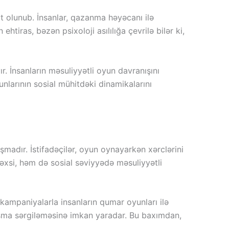
ut olunub. İnsanlar, qazanma həyəcanı ilə
tiras, bəzən psixoloji asılılığa çevrilə bilər ki,
 İnsanların məsuliyyətli oyun davranışını
nlarının sosial mühitdəki dinamikalarını
şmadır. İstifadəçilər, oyun oynayarkən xərclərini
şəxsi, həm də sosial səviyyədə məsuliyyətli
 kampaniyalarla insanların qumar oyunları ilə
naşma sərgiləməsinə imkan yaradar. Bu baxımdan,