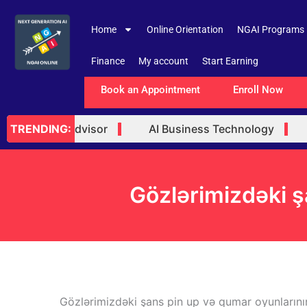
Skip
to
Home
Online Orientation
NGAI Programs
content
Finance
My account
Start Earning
Book an Appointment
Enroll Now
 Trusted Advisor
AI Business Technology
AI
TRENDING:
Gözlərimizdəki şa
Gözlərimizdəki şans pin up və qumar oyunlarının 