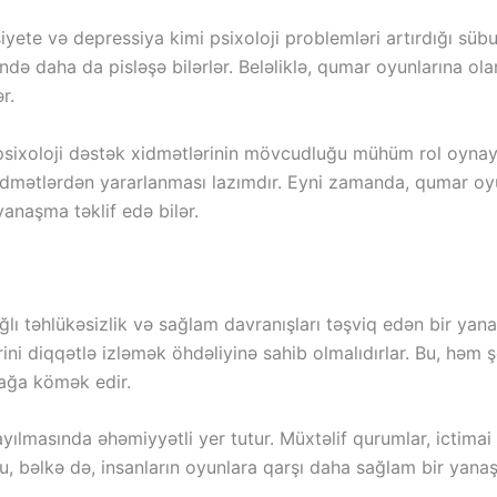
yete və depressiya kimi psixoloji problemləri artırdığı süb
 daha da pisləşə bilərlər. Beləliklə, qumar oyunlarına olan eh
r.
sixoloji dəstək xidmətlərinin mövcudluğu mühüm rol oynayır.
xidmətlərdən yararlanması lazımdır. Eyni zamanda, qumar oyu
anaşma təklif edə bilər.
ğlı təhlükəsizlik və sağlam davranışları təşviq edən bir yana
ni diqqətlə izləmək öhdəliyinə sahib olmalıdırlar. Bu, həm 
tmağa kömək edir.
ayılmasında əhəmiyyətli yer tutur. Müxtəlif qurumlar, ictimai
Bu, bəlkə də, insanların oyunlara qarşı daha sağlam bir ya