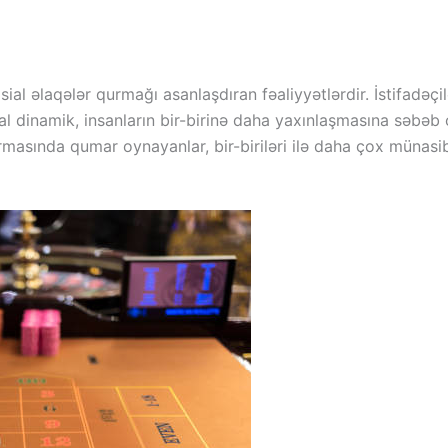
sial əlaqələr qurmağı asanlaşdıran fəaliyyətlərdir. İstifadəçi
sial dinamik, insanların bir-birinə daha yaxınlaşmasına səbə
masında qumar oynayanlar, bir-biriləri ilə daha çox münasibə