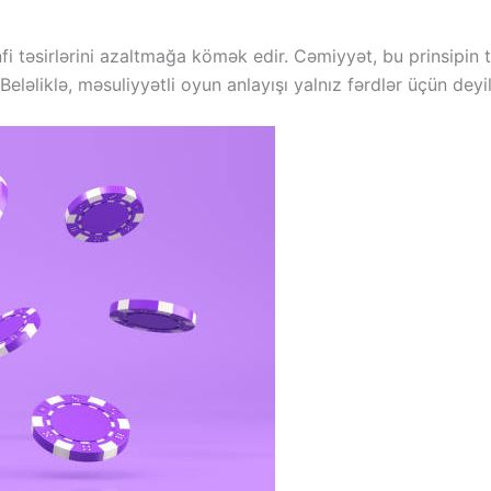
i təsirlərini azaltmağa kömək edir. Cəmiyyət, bu prinsipin t
eləliklə, məsuliyyətli oyun anlayışı yalnız fərdlər üçün deyi