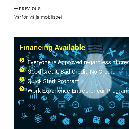
PREVIOUS
Varför välja mobilspel
Financing Available
Everyone is Approved regardless of cred
Good Credit, Bad Credit, No Credit.
Quick Start Program
Work Experience Entrepreneur Progra