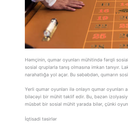
Həmçinin, qumar oyunları mühitində fərqli sosial
sosial qruplarla tanış olmasına imkan tanıyır. La
narahatlığa yol açar. Bu səbəbdən, qumarın sos
Yerli qumar oyunları ilə onlayn qumar oyunları a
biləcəyi bir mühit təklif edir. Bu, bəzən izolyasi
müsbət bir sosial mühit yarada bilər, çünki oyunç
İqtisadi təsirlər