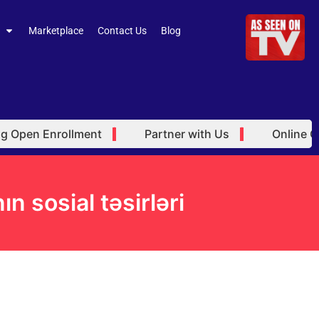
Marketplace
Contact Us
Blog
pen Enrollment
Partner with Us
Online Orien
n sosial təsirləri