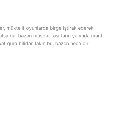
lər, müxtəlif oyunlarda birgə iştirak edərək
b olsa da, bəzən müsbət təsirlərin yanında mənfi
t qura bilirlər, lakin bu, bəzən necə bir