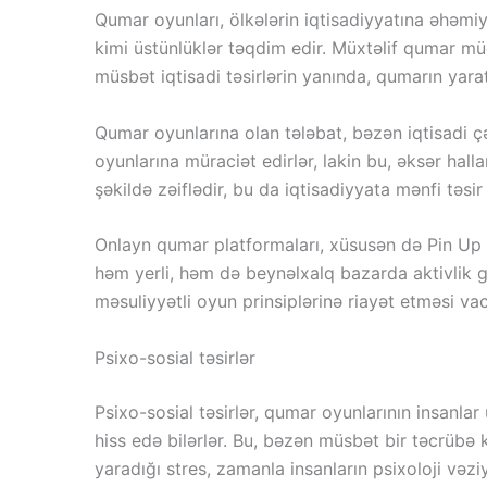
Qumar oyunları, ölkələrin iqtisadiyyatına əhəmiyyə
kimi üstünlüklər təqdim edir. Müxtəlif qumar müəs
müsbət iqtisadi təsirlərin yanında, qumarın yar
Qumar oyunlarına olan tələbat, bəzən iqtisadi çət
oyunlarına müraciət edirlər, lakin bu, əksər hall
şəkildə zəiflədir, bu da iqtisadiyyata mənfi təsir
Onlayn qumar platformaları, xüsusən də Pin Up k
həm yerli, həm də beynəlxalq bazarda aktivlik gös
məsuliyyətli oyun prinsiplərinə riayət etməsi vaci
Psixo-sosial təsirlər
Psixo-sosial təsirlər, qumar oyunlarının insanlar
hiss edə bilərlər. Bu, bəzən müsbət bir təcrübə k
yaradığı stres, zamanla insanların psixoloji vəziyy