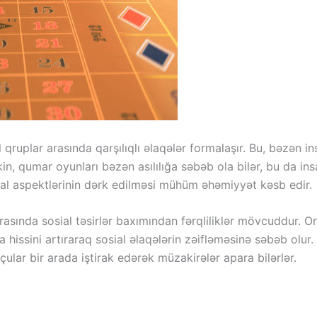
 qruplar arasında qarşılıqlı əlaqələr formalaşır. Bu, bəzən i
kin, qumar oyunları bəzən asılılığa səbəb ola bilər, bu da ins
ial aspektlərinin dərk edilməsi mühüm əhəmiyyət kəsb edir.
rasında sosial təsirlər baxımından fərqliliklər mövcuddur. 
ya hissini artıraraq sosial əlaqələrin zəifləməsinə səbəb olur
ular bir arada iştirak edərək müzakirələr apara bilərlər.