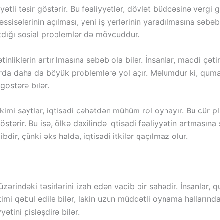
tli təsir göstərir. Bu fəaliyyətlər, dövlət büdcəsinə vergi gəl
sisələrinin açılması, yeni iş yerlərinin yaradılmasına səbəb ol
atdığı sosial problemlər də mövcuddur.
inliklərin artırılmasına səbəb ola bilər. İnsanlar, maddi çə
arda daha da böyük problemlərə yol açır. Məlumdur ki, qumar a
 göstərə bilər.
imi saytlar, iqtisadi cəhətdən mühüm rol oynayır. Bu cür pla
tərir. Bu isə, ölkə daxilində iqtisadi fəaliyyətin artmasına 
bdir, çünki əks halda, iqtisadi itkilər qaçılmaz olur.
 üzərindəki təsirlərini izah edən vacib bir sahədir. İnsanlar
imi qəbul edilə bilər, lakin uzun müddətli oynama hallarında,
ətini pisləşdirə bilər.