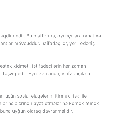
təqdim edir. Bu platforma, oyunçulara rahat və
iantlar mövcuddur. İstifadəçilər, yerli ödəniş
stək xidməti, istifadəçilərin hər zaman
 təşviq edir. Eyni zamanda, istifadəçilərə
 üçün sosial əlaqələrini itirmək riski ilə
un prinsiplərinə riayət etmələrinə kömək etmək
ə buna uyğun olaraq davranmalıdır.