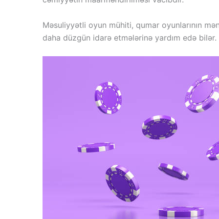
Məsuliyyətli oyun mühiti, qumar oyunlarının mənf
daha düzgün idarə etmələrinə yardım edə bilər. B