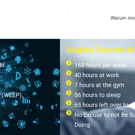
Student Success M
it.
168 hours per week
40 hours at work
7 hours at the gym
m (WEEP)
56 hours to sleep
65 hours left over to s
No Excuse to not Be Su
Doing