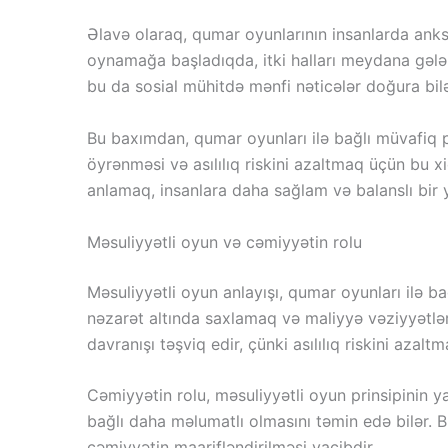
Əlavə olaraq, qumar oyunlarının insanlarda anksi
oynamağa başladıqda, itki halları meydana gələndə
bu da sosial mühitdə mənfi nəticələr doğura bilə
Bu baxımdan, qumar oyunları ilə bağlı müvafiq p
öyrənməsi və asılılıq riskini azaltmaq üçün bu 
anlamaq, insanlara daha sağlam və balanslı bir y
Məsuliyyətli oyun və cəmiyyətin rolu
Məsuliyyətli oyun anlayışı, qumar oyunları ilə ba
nəzarət altında saxlamaq və maliyyə vəziyyətləri
davranışı təşviq edir, çünki asılılıq riskini azal
Cəmiyyətin rolu, məsuliyyətli oyun prinsipinin y
bağlı daha məlumatlı olmasını təmin edə bilər. 
cəmiyyətin maarifləndirilməsi vacibdir.