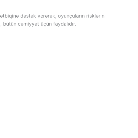
ətbiqinə dəstək verərək, oyunçuların risklərini
l, bütün cəmiyyət üçün faydalıdır.