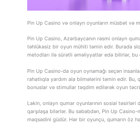
Pin Up Casino və onlayn oyunların müsbət və mə
Pin Up Casino, Azərbaycanın rəsmi onlayn qumar 
təhlükəsiz bir oyun mühiti təmin edir. Burada slo
metodları ilə sürətli əməliyyatlar edə bilirlər, bu
Pin Up Casino-da oyun oynamağı seçən insanlar, 
rahatlıqla yardım ala bilmələrini təmin edir. Bu
bonuslar və stimullar təqdim edilərək oyun təcrü
Lakin, onlayn qumar oyunlarının sosial təsirləri 
qarşılaşa bilərlər. Bu səbəbdən, Pin Up Casino-
məqsədini güdür. Hər bir oyunçu, qumarın öz həy