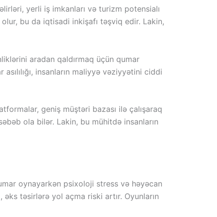
irləri, yerli iş imkanları və turizm potensialı
ur, bu da iqtisadi inkişafı təşviq edir. Lakin,
tinliklərini aradan qaldırmaq üçün qumar
sılılığı, insanların maliyyə vəziyyətini ciddi
tformalar, geniş müştəri bazası ilə çalışaraq
səbəb ola bilər. Lakin, bu mühitdə insanların
, qumar oynayarkən psixoloji stress və həyəcan
 əks təsirlərə yol açma riski artır. Oyunların