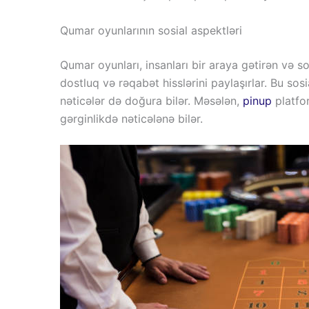
Qumar oyunlarının sosial aspektləri
Qumar oyunları, insanları bir araya gətirən və so
dostluq və rəqabət hisslərini paylaşırlar. Bu so
nəticələr də doğura bilər. Məsələn,
pinup
platfor
gərginlikdə nəticələnə bilər.