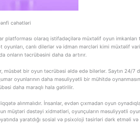
nfi cəhətləri
platforması olaraq istifadəçilərə müxtəlif oyun imkanları 
t oyunları, canlı dilerlər və idman mərcləri kimi müxtəlif var
 da onların təcrübəsini daha da artırır.
müsbət bir oyun təcrübəsi əldə edə bilərlər. Saytın 24/7 də
, qumar oyunlarının daha məsuliyyətli bir mühitdə oynanmasını
bəsi daha maraqlı hala gətirilir.
diqqətə alınmalıdır. İnsanlar, evdən çıxmadan oyun oynadıqları
nun müştəri dəstəyi xidmətləri, oyunçuların məsuliyyətli oy
atında yaratdığı sosial və psixoloji təsirləri dərk etməli v