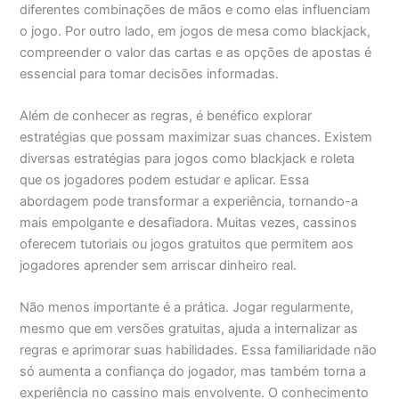
diferentes combinações de mãos e como elas influenciam
o jogo. Por outro lado, em jogos de mesa como blackjack,
compreender o valor das cartas e as opções de apostas é
essencial para tomar decisões informadas.
Além de conhecer as regras, é benéfico explorar
estratégias que possam maximizar suas chances. Existem
diversas estratégias para jogos como blackjack e roleta
que os jogadores podem estudar e aplicar. Essa
abordagem pode transformar a experiência, tornando-a
mais empolgante e desafiadora. Muitas vezes, cassinos
oferecem tutoriais ou jogos gratuitos que permitem aos
jogadores aprender sem arriscar dinheiro real.
Não menos importante é a prática. Jogar regularmente,
mesmo que em versões gratuitas, ajuda a internalizar as
regras e aprimorar suas habilidades. Essa familiaridade não
só aumenta a confiança do jogador, mas também torna a
experiência no cassino mais envolvente. O conhecimento