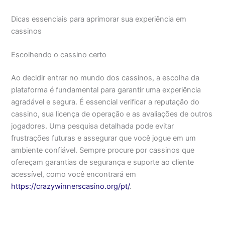
Dicas essenciais para aprimorar sua experiência em
cassinos
Escolhendo o cassino certo
Ao decidir entrar no mundo dos cassinos, a escolha da
plataforma é fundamental para garantir uma experiência
agradável e segura. É essencial verificar a reputação do
cassino, sua licença de operação e as avaliações de outros
jogadores. Uma pesquisa detalhada pode evitar
frustrações futuras e assegurar que você jogue em um
ambiente confiável. Sempre procure por cassinos que
ofereçam garantias de segurança e suporte ao cliente
acessível, como você encontrará em
https://crazywinnerscasino.org/pt/
.