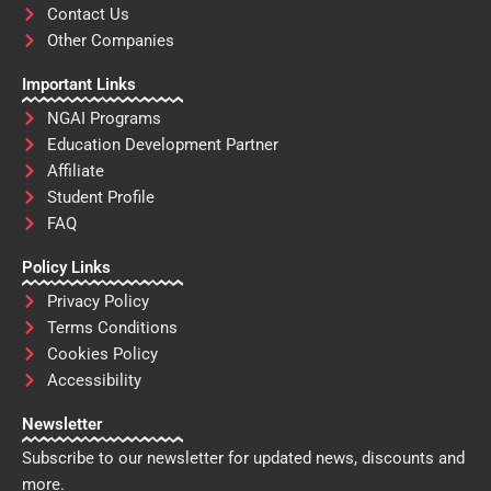
Contact Us
Other Companies
Important Links
NGAI Programs
Education Development Partner
Affiliate
Student Profile
FAQ
Policy Links
Privacy Policy
Terms Conditions
Cookies Policy
Accessibility
Newsletter
Subscribe to our newsletter for updated news, discounts and
more.