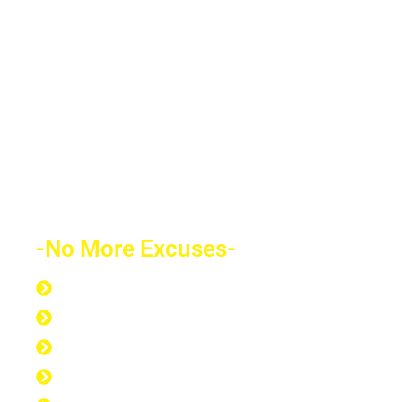
decades of financial freedom. In the end,
your success will speak for itself. Your
future depends on what decision you
make today. Education is the most
powerful weapon which you can use to
change the world.
-No More Excuses-
Discipline to Never Give Up
Discipline to Educate Oneself
Discipline to Work Out Regularly
Discipline to Get Up Early