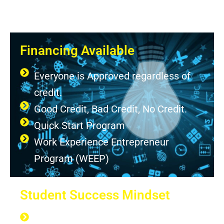
Financing Available
Everyone is Approved regardless of
credit.
Good Credit, Bad Credit, No Credit.
Quick Start Program
Work Experience Entrepreneur
Program (WEEP)
Student Success Mindset
168 hours per week