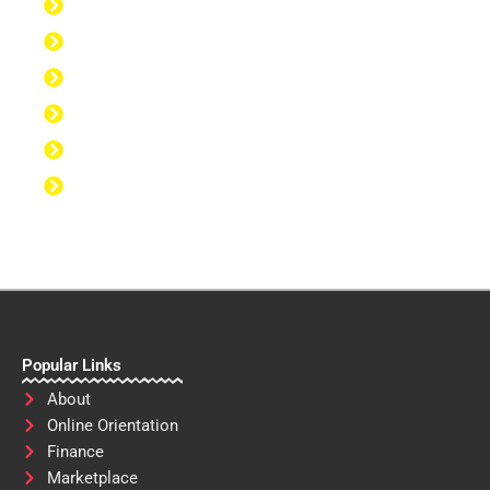
Discipline to Believe in Oneself
Discipline to Be Discipline
Discipline to Take Action
Discipline to Study
Discipline to Eat Healthy
Discipline to Achieve Personal Goals
Popular Links
About
Online Orientation
Finance
Marketplace