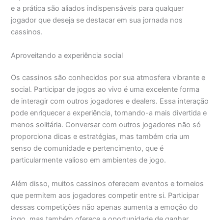
e a prática são aliados indispensáveis para qualquer
jogador que deseja se destacar em sua jornada nos
cassinos.
Aproveitando a experiência social
Os cassinos são conhecidos por sua atmosfera vibrante e
social. Participar de jogos ao vivo é uma excelente forma
de interagir com outros jogadores e dealers. Essa interação
pode enriquecer a experiência, tornando-a mais divertida e
menos solitária. Conversar com outros jogadores não só
proporciona dicas e estratégias, mas também cria um
senso de comunidade e pertencimento, que é
particularmente valioso em ambientes de jogo.
Além disso, muitos cassinos oferecem eventos e torneios
que permitem aos jogadores competir entre si. Participar
dessas competições não apenas aumenta a emoção do
jogo, mas também oferece a oportunidade de ganhar