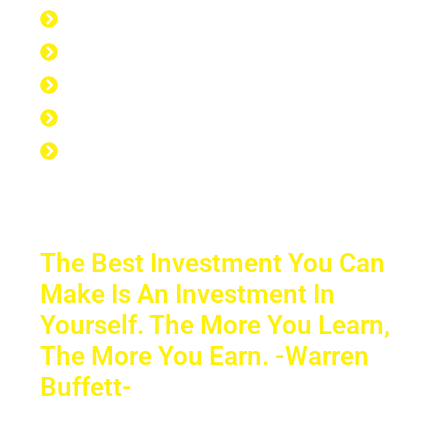
40 hours at work
7 hours at the gym
56 hours to sleep
65 hours left over to study
No Excuse to not Be Successful-Stop
Procrastinating-Start Doing
The Best Investment You Can
Make Is An Investment In
Yourself. The More You Learn,
The More You Earn. -Warren
Buffett-
Sacrifice a few years of comfort for