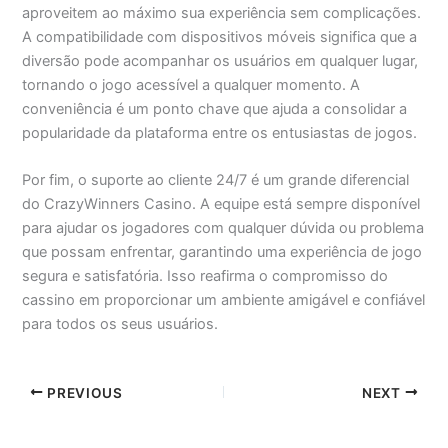
aproveitem ao máximo sua experiência sem complicações.
A compatibilidade com dispositivos móveis significa que a
diversão pode acompanhar os usuários em qualquer lugar,
tornando o jogo acessível a qualquer momento. A
conveniência é um ponto chave que ajuda a consolidar a
popularidade da plataforma entre os entusiastas de jogos.
Por fim, o suporte ao cliente 24/7 é um grande diferencial
do CrazyWinners Casino. A equipe está sempre disponível
para ajudar os jogadores com qualquer dúvida ou problema
que possam enfrentar, garantindo uma experiência de jogo
segura e satisfatória. Isso reafirma o compromisso do
cassino em proporcionar um ambiente amigável e confiável
para todos os seus usuários.
PREVIOUS
NEXT