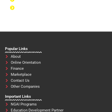
Discipline to Eat Healthy
Discipline to Achieve Personal Goals
Popular Links
About
Online Orientation
Finance
Marketplace
Contact Us
Other Companies
Important Links
NGAI Programs
Education Development Partner