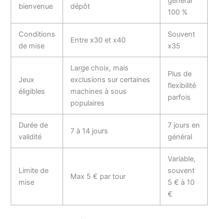
général
bienvenue
dépôt
100 %
Conditions
Souvent
Entre x30 et x40
de mise
x35
Large choix, mais
Plus de
Jeux
exclusions sur certaines
flexibilité
éligibles
machines à sous
parfois
populaires
Durée de
7 jours en
7 à 14 jours
validité
général
Variable,
Limite de
souvent
Max 5 € par tour
mise
5 € à 10
€