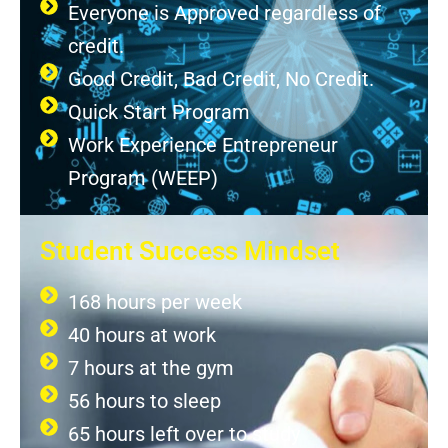
Everyone is Approved regardless of
credit.
Good Credit, Bad Credit, No Credit.
Quick Start Program
Work Experience Entrepreneur
Program (WEEP)
Student Success Mindset
168 hours per week
40 hours at work
7 hours at the gym
56 hours to sleep
65 hours left over to study