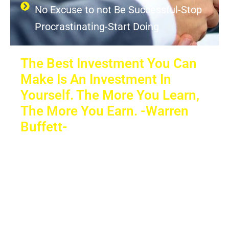
No Excuse to not Be Successful-Stop
Procrastinating-Start Doing
The Best Investment You Can
Make Is An Investment In
Yourself. The More You Learn,
The More You Earn. -Warren
Buffett-
Sacrifice a few years of comfort for
decades of financial freedom. In the end,
your success will speak for itself. Your
future depends on what decision you
make today. Education is the most
powerful weapon which you can use to