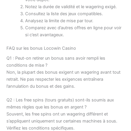
Notez la durée de validité et le wagering exigé.
Consultez la liste des jeux compatibles.
Analysez la limite de mise par tour.
Comparez avec d’autres offres en ligne pour voir
si c’est avantageux.
FAQ sur les bonus Locowin Casino
Q1 : Peut-on retirer un bonus sans avoir rempli les
conditions de mise ?
Non, la plupart des bonus exigent un wagering avant tout
retrait. Ne pas respecter les exigences entraînera
l’annulation du bonus et des gains.
Q2 : Les free spins (tours gratuits) sont-ils soumis aux
mêmes règles que les bonus en argent ?
Souvent, les free spins ont un wagering différent et
s’appliquent uniquement sur certaines machines à sous.
Vérifiez les conditions spécifiques.