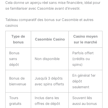
Cela donne un aperçu réel sans mise financière, idéal pour
se familiariser avec Casombie avant d’investir.
Tableau comparatif des bonus sur Casombie et autres
casinos
Type de
Casino moyen
Casombie Casino
bonus
sur le marché
Bonus
Parfois offert
sans
Non disponible
(crédits ou
dépôt
spins)
En général 1er
Bonus de
Jusqu’à 3 dépôts
dépôt
bienvenue
avec spins offerts
seulement
Tours
Inclus dans les
Souvent liés
gratuits
offres de dépôt
aussi au bonus