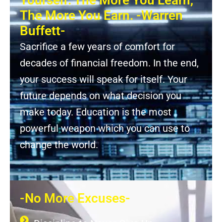
The More You Earn. -Warren
Buffett-
Sacrifice a few years of comfort for
decades of financial freedom. In the end,
your success will speak for itself. Your
future depends on what decision you
make today. Education is the most
powerful weapon which you can use to
change the world.
-No More Excuses-