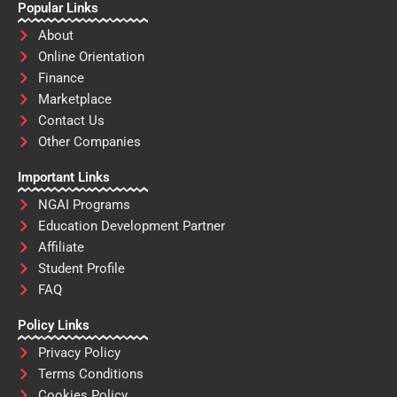
Popular Links
About
Online Orientation
Finance
Marketplace
Contact Us
Other Companies
Important Links
NGAI Programs
Education Development Partner
Affiliate
Student Profile
FAQ
Policy Links
Privacy Policy
Terms Conditions
Cookies Policy