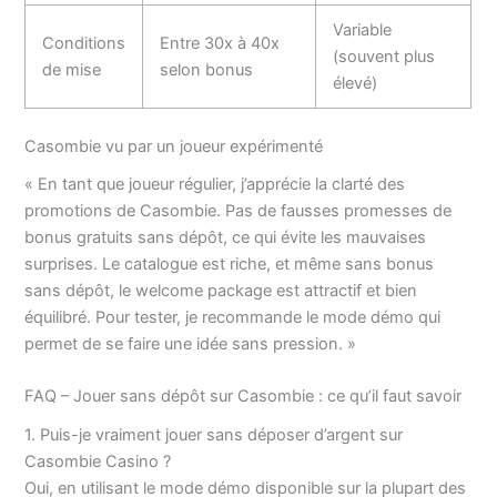
Variable
Conditions
Entre 30x à 40x
(souvent plus
de mise
selon bonus
élevé)
Casombie vu par un joueur expérimenté
« En tant que joueur régulier, j’apprécie la clarté des
promotions de Casombie. Pas de fausses promesses de
bonus gratuits sans dépôt, ce qui évite les mauvaises
surprises. Le catalogue est riche, et même sans bonus
sans dépôt, le welcome package est attractif et bien
équilibré. Pour tester, je recommande le mode démo qui
permet de se faire une idée sans pression. »
FAQ – Jouer sans dépôt sur Casombie : ce qu’il faut savoir
1. Puis-je vraiment jouer sans déposer d’argent sur
Casombie Casino ?
Oui, en utilisant le mode démo disponible sur la plupart des