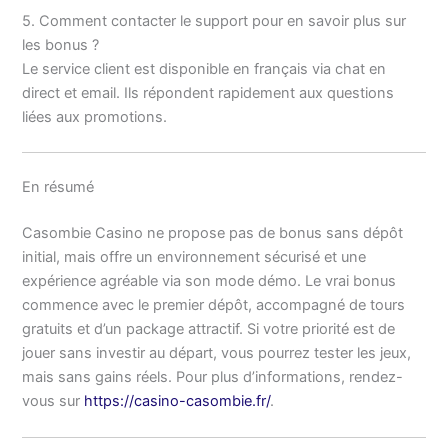
5. Comment contacter le support pour en savoir plus sur
les bonus ?
Le service client est disponible en français via chat en
direct et email. Ils répondent rapidement aux questions
liées aux promotions.
En résumé
Casombie Casino ne propose pas de bonus sans dépôt
initial, mais offre un environnement sécurisé et une
expérience agréable via son mode démo. Le vrai bonus
commence avec le premier dépôt, accompagné de tours
gratuits et d’un package attractif. Si votre priorité est de
jouer sans investir au départ, vous pourrez tester les jeux,
mais sans gains réels. Pour plus d’informations, rendez-
vous sur
https://casino-casombie.fr/
.