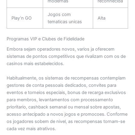
modernas
reconhecida
Jogos com
Play’n GO
Alta
tematicas unicas
Programas VIP e Clubes de Fidelidade
Embora sejam operadores novos, varios ja oferecem
sistemas de pontos competitivos que rivalizam com os de
casinos mais estabelecidos.
Habitualmente, os sistemas de recompensas contemplam
gestores de conta pessoais dedicados, convites para
eventos e torneios especiais, bonus de recarga exclusivos
para membros, levantamentos com processamento
prioritario, cashback semanal ou mensal sobre apostas,
acesso antecipado a novos jogos e promocoes. Conforme
os jogadores sobem de nivel, as recompensas tornam-se
cada vez mais atrativos.