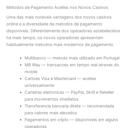
Metodos de Pagamento Aceites nos Novos Casinos
Uma das mais notaveis vantagens dos novos casinos
online e a diversidade de metodos de pagamento
disponiveis. Diferentemente dos operadores estabelecidos
ha mais tempo, os novos operadores apresentam
habitualmente metodos mais modernos de pagamento.
Multibanco — metodo mais utilizado em Portugal
MB Way — transacoes em tempo real atraves do
mobile
Cartoes Visa e Mastercard — aceites
universalmente
Carteiras eletronicas — PayPal, Skrill e Neteller
para movimentos imediatos
Transferencia bancaria direta — recomendada
para valores mais elevados
Pagamentos em cripto — disponiveis em alguns
operadores