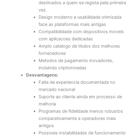
destinados a quem se regista pela primeira
vez
Design moderno e usabilidade otimizada
face as plataformas mais antigas
Compatibilidade com dispositivos moveis
com aplicacoes dedicadas
Amplo catalogo de titulos dos melhores
fornecedores
Metodos de pagamento inovadores,
incluindo criptomoedas
Desvantagens:
Falta de experiencia documentada no
mercado nacional
Suporte ao cliente ainda em processo de
melhoria
Programas de fidelidade menos robustos
comparativamente a operadores mais
antigos
Possiveis instabilidades de funcionamento