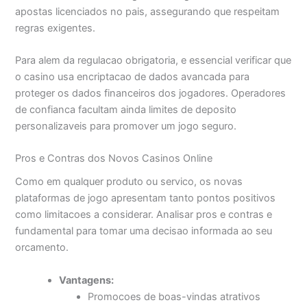
apostas licenciados no pais, assegurando que respeitam
regras exigentes.
Para alem da regulacao obrigatoria, e essencial verificar que
o casino usa encriptacao de dados avancada para
proteger os dados financeiros dos jogadores. Operadores
de confianca facultam ainda limites de deposito
personalizaveis para promover um jogo seguro.
Pros e Contras dos Novos Casinos Online
Como em qualquer produto ou servico, os novas
plataformas de jogo apresentam tanto pontos positivos
como limitacoes a considerar. Analisar pros e contras e
fundamental para tomar uma decisao informada ao seu
orcamento.
Vantagens:
Promocoes de boas-vindas atrativos