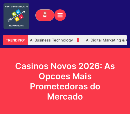
Skip
to
0
Cart
content
dvisor
AI Business Technology
AI Digital Marketing & Adv
TRENDING:
Casinos Novos 2026: As
Opcoes Mais
Prometedoras do
Mercado