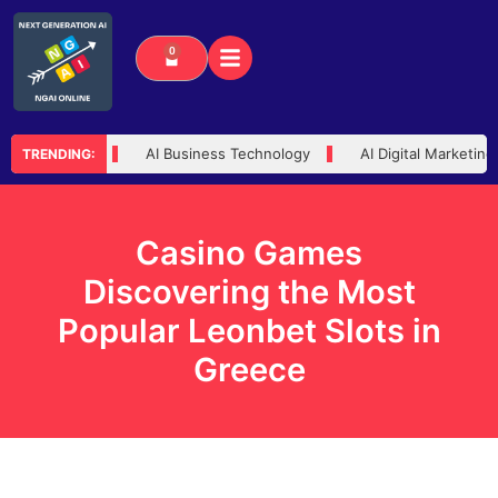
Skip
to
0
Cart
content
ed Advisor
AI Business Technology
AI Digital Marketing & 
TRENDING:
Casino Games
Discovering the Most
Popular Leonbet Slots in
Greece