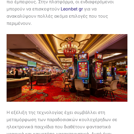
πιο έμπειρους. Στην πλατφόρμα, οι ενδιαφερόμενοι
μπορούν να επισκεφτούν
Leonbet gr
για να
ανακαλύψουν πολλές ακόμα επιλογές που τους
περιμένουν.
Η εξέλιξη της τεχνολογίας έχει συμβάλλει στη
μεταμόρφωση των παραδοσιακών κουλοχέρηδων σε
ηλεκτρονικά παιχνίδια που διαθέτουν φανταστικά
γραφικά και καινοτόπo χαρακτηριστικά. Αυτό έχει