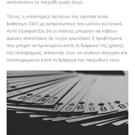
απολαύσουν το παιχνίδι χωρίς άγχη.
Τέλος, η υποστήριξη πελατών της Leonbet είναι
διαθέσιμη 24/7, με εκπροσώπους που μιλούν ελληνικά.
Αυτό εξασφαλίζει ότι οι παίκτες μπορούν να λάβουν
άμεσες απαντήσεις σε τυχόν ερωτήσεις ή προβλήματα
που μπορεί να προκύψουν κατά τη διάρκεια της χρήσης
της πλατφόρμας, κάνοντάς τους να νιώθουν σίγουροι και
υποστηριγμένοι κατά τη διάρκεια του παιχνιδιού τους.