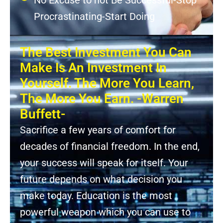
No Excuse to not Be Successful-Stop
Procrastinating-Start Doing
The Best Investment You Can
Make Is An Investment In
Yourself. The More You Learn,
The More You Earn. -Warren
Buffett-
Sacrifice a few years of comfort for
decades of financial freedom. In the end,
your success will speak for itself. Your
future depends on what decision you
make today. Education is the most
powerful weapon which you can use to