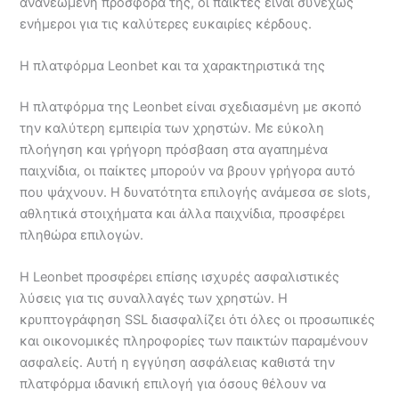
ανανεωμένη προσφορά της, οι παίκτες είναι συνεχώς
ενήμεροι για τις καλύτερες ευκαιρίες κέρδους.
Η πλατφόρμα Leonbet και τα χαρακτηριστικά της
Η πλατφόρμα της Leonbet είναι σχεδιασμένη με σκοπό
την καλύτερη εμπειρία των χρηστών. Με εύκολη
πλοήγηση και γρήγορη πρόσβαση στα αγαπημένα
παιχνίδια, οι παίκτες μπορούν να βρουν γρήγορα αυτό
που ψάχνουν. Η δυνατότητα επιλογής ανάμεσα σε slots,
αθλητικά στοιχήματα και άλλα παιχνίδια, προσφέρει
πληθώρα επιλογών.
Η Leonbet προσφέρει επίσης ισχυρές ασφαλιστικές
λύσεις για τις συναλλαγές των χρηστών. Η
κρυπτογράφηση SSL διασφαλίζει ότι όλες οι προσωπικές
και οικονομικές πληροφορίες των παικτών παραμένουν
ασφαλείς. Αυτή η εγγύηση ασφάλειας καθιστά την
πλατφόρμα ιδανική επιλογή για όσους θέλουν να