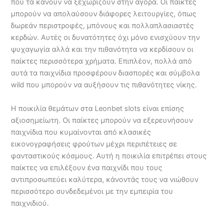
που τα κάνουν να ξεχωρίζουν στην αγορά. Οι παίκτες
μπορούν να απολαύσουν διάφορες λειτουργίες, όπως
δωρεάν περιστροφές, μπόνους και πολλαπλασιαστές
κερδών. Αυτές οι δυνατότητες όχι μόνο ενισχύουν την
ψυχαγωγία αλλά και την πιθανότητα να κερδίσουν οι
παίκτες περισσότερα χρήματα. Επιπλέον, πολλά από
αυτά τα παιχνίδια προσφέρουν διασπορές και σύμβολα
wild που μπορούν να αυξήσουν τις πιθανότητες νίκης.
Η ποικιλία θεμάτων στα Leonbet slots είναι επίσης
αξιοσημείωτη. Οι παίκτες μπορούν να εξερευνήσουν
παιχνίδια που κυμαίνονται από κλασικές
εικονογραφήσεις φρούτων μέχρι περιπέτειες σε
φανταστικούς κόσμους. Αυτή η ποικιλία επιτρέπει στους
παίκτες να επιλέξουν ένα παιχνίδι που τους
αντιπροσωπεύει καλύτερα, κάνοντάς τους να νιώθουν
περισσότερο συνδεδεμένοι με την εμπειρία του
παιχνιδιού.