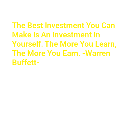
Procrastinating-Start Doing
The Best Investment You Can
Make Is An Investment In
Yourself. The More You Learn,
The More You Earn. -Warren
Buffett-
Sacrifice a few years of comfort for
decades of financial freedom. In the end,
your success will speak for itself. Your
future depends on what decision you
make today. Education is the most
powerful weapon which you can use to
change the world.