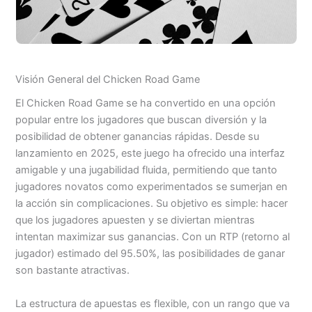
Visión General del Chicken Road Game
El Chicken Road Game se ha convertido en una opción
popular entre los jugadores que buscan diversión y la
posibilidad de obtener ganancias rápidas. Desde su
lanzamiento en 2025, este juego ha ofrecido una interfaz
amigable y una jugabilidad fluida, permitiendo que tanto
jugadores novatos como experimentados se sumerjan en
la acción sin complicaciones. Su objetivo es simple: hacer
que los jugadores apuesten y se diviertan mientras
intentan maximizar sus ganancias. Con un RTP (retorno al
jugador) estimado del 95.50%, las posibilidades de ganar
son bastante atractivas.
La estructura de apuestas es flexible, con un rango que va