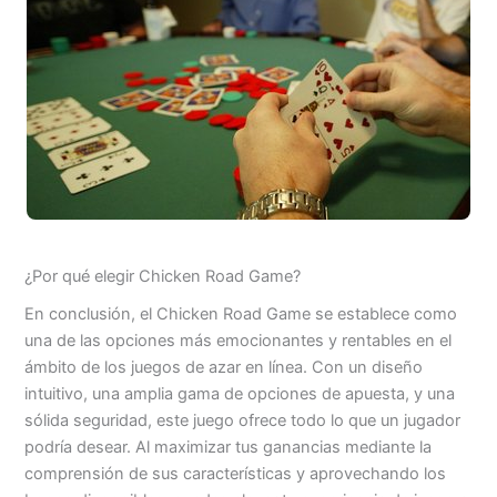
¿Por qué elegir Chicken Road Game?
En conclusión, el Chicken Road Game se establece como
una de las opciones más emocionantes y rentables en el
ámbito de los juegos de azar en línea. Con un diseño
intuitivo, una amplia gama de opciones de apuesta, y una
sólida seguridad, este juego ofrece todo lo que un jugador
podría desear. Al maximizar tus ganancias mediante la
comprensión de sus características y aprovechando los