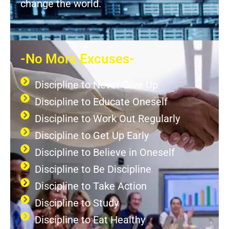
change the world.
-No More Excuses-
Discipline to Never Give Up
Discipline to Educate Oneself
Discipline to Work Out Regularly
Discipline to Get Up Early
Discipline to Believe in Oneself
Discipline to Be Discipline
Discipline to Take Action
Discipline to Study
Discipline to Eat Healthy