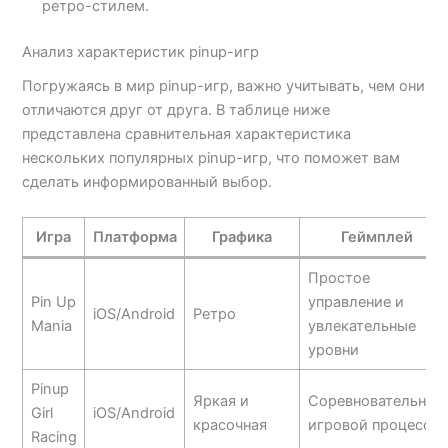
ретро-стилем.
Анализ характеристик pinup-игр
Погружаясь в мир pinup-игр, важно учитывать, чем они
отличаются друг от друга. В таблице ниже
представлена сравнительная характеристика
нескольких популярных pinup-игр, что поможет вам
сделать информированный выбор.
Игра
Платформа
Графика
Геймплей
Простое
Pin Up
управление и
iOS/Android
Ретро
Mania
увлекательные
уровни
Pinup
Яркая и
Соревновательный
Girl
iOS/Android
красочная
игровой процесс
Racing