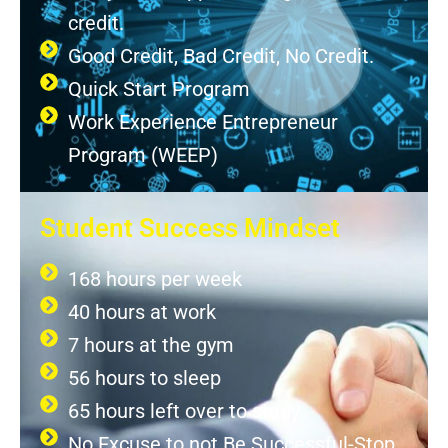
credit.
Good Credit, Bad Credit, No Credit.
Quick Start Program
Work Experience Entrepreneur
Program (WEEP)
Student Success Mindset
168 hours per week
40 hours at work
7 hours at the gym
56 hours to sleep
65 hours left over to study
No Excuse to not Be Successful-Stop